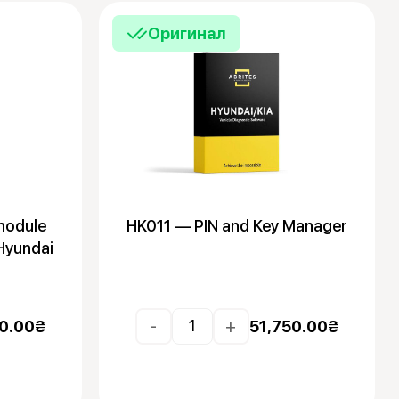
Оригинал
module
HK011 — PIN and Key Manager
/Hyundai
-
+
0.00
₴
51,750.00
₴