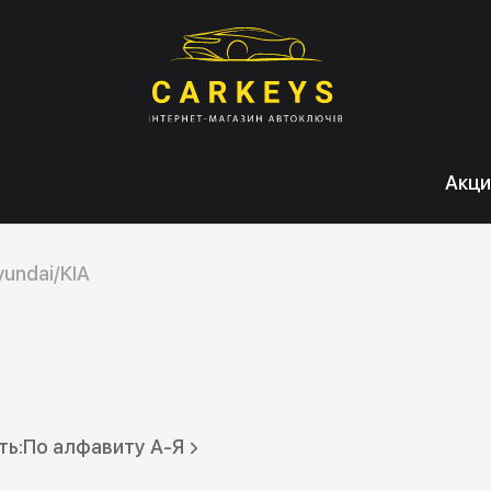
Акци
yundai/KIA
По алфавиту А-Я