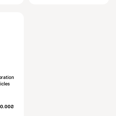
bration
icles
0.00
₴