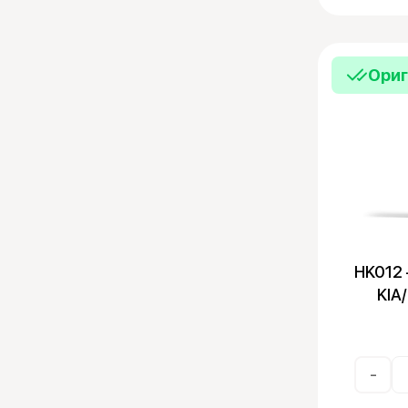
Ори
HK012 
KIA
-