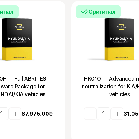
гинал
Оригинал
0F — Full ABRITES
HK010 — Advanced 
tware Package for
neutralization for KIA
NDAI/KIA vehicles
vehicles
+
-
+
87,975.00
₴
31,05