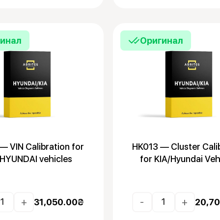
гинал
Оригинал
— VIN Calibration for
HK013 — Cluster Cali
/HYUNDAI vehicles
for KIA/Hyundai Veh
+
-
+
31,050.00
₴
20,70