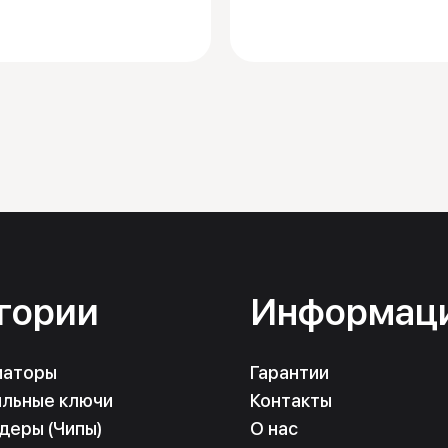
гории
Информац
маторы
Гарантии
льные ключи
Контакты
деры (Чипы)
О нас