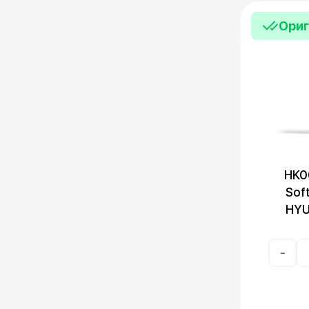
Эмуляторы
Ори
HK0
Sof
HYU
-