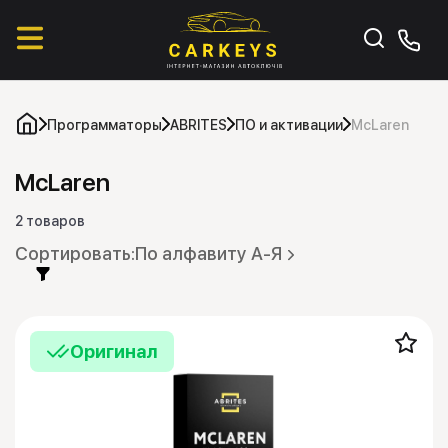
Программаторы
ABRITES
ПО и активации
McLaren
McLaren
2 товаров
По алфавиту А-Я
Оригинал