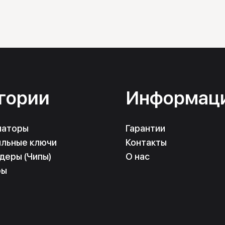
гории
Информац
маторы
Гарантии
льные ключи
Контакты
деры (Чипы)
О нас
ры