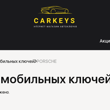
Акци
бильных ключей
PORSCHE
омобильных ключе
жено.