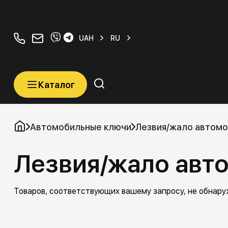
+380934077070
orders@carkeys.com.ua
UAH
RU
Каталог
Каталог
Категории
Автомобильные ключи
Лезвия/жало автомо
Лезвия/жало авт
Автомобильные ключи
Транспордеры (Чипы)
Товаров, соответствующих вашему запросу, не обнару
Программаторы