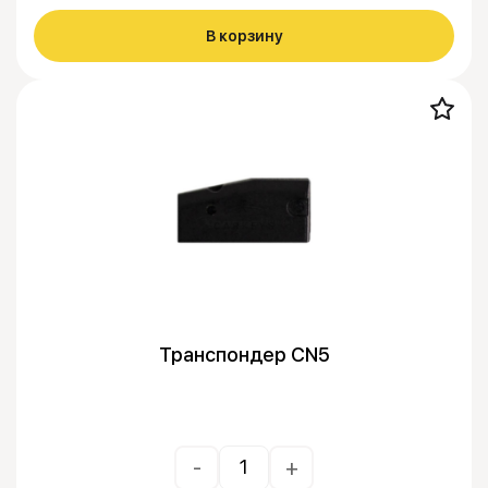
В корзину
Транспондер CN5
-
+