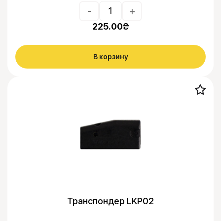
-
+
225.00
₴
В корзину
Транспондер LKP02