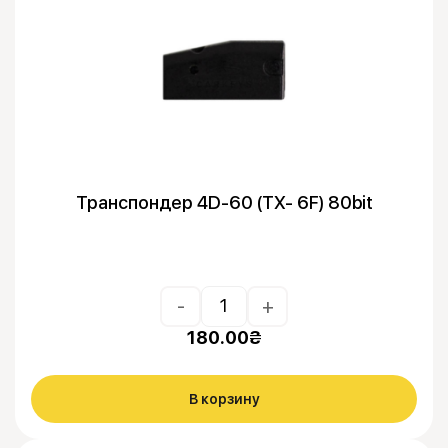
Транспондер 4D-60 (TX- 6F) 80bit
-
+
180.00
₴
В корзину