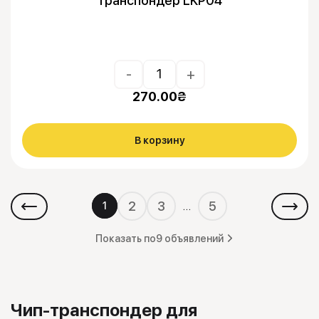
Транспондер LKP04
-
+
270.00
₴
В корзину
2
3
5
…
1
Показать по
9 объявлений
Чип-транспондер для