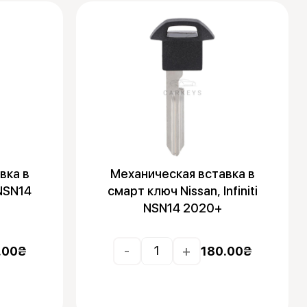
вка в
Механическая вставка в
NSN14
смарт ключ Nissan, Infiniti
NSN14 2020+
-
+
.00
₴
180.00
₴