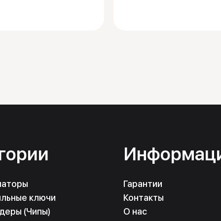
гории
Информац
маторы
Гарантии
льные ключи
Контакты
деры (Чипы)
О нас