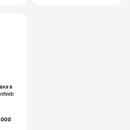
вка в
finiti
.00
₴