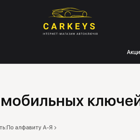
Акци
омобильных ключе
По алфавиту А-Я