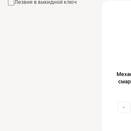
Эмуляторы
Лезвие в выкидной ключ
Механ
смар
-