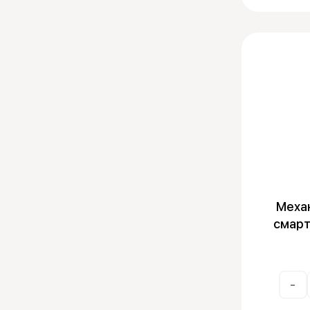
Механ
смарт 
-