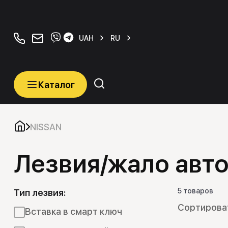
+380934077070
orders@carkeys.com.ua
UAH
RU
Каталог
Каталог
Категории
NISSAN
Лезвия/жало авт
Автомобильные ключи
Транспордеры (Чипы)
5 товаров
Тип лезвия:
Программаторы
Вставка в смарт ключ