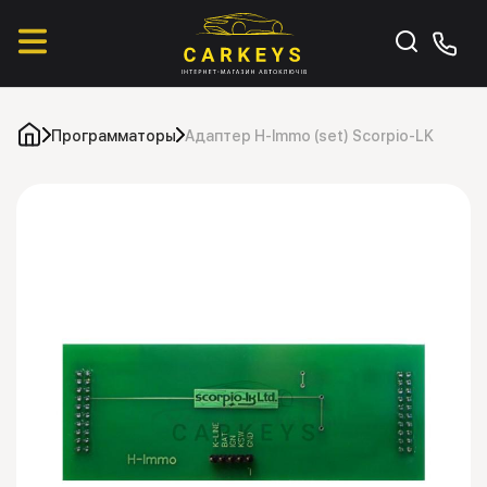
Программаторы
Адаптер H-Immo (set) Scorpio-LK