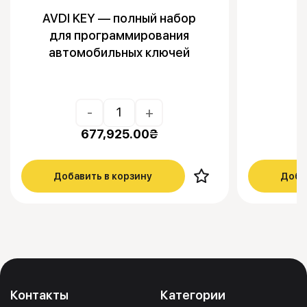
AVDI KEY — полный набор
для программирования
автомобильных ключей
-
+
677,925.00
₴
Добавить в корзину
Доба
Контакты
Категории