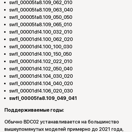
swfl_00005fa8.109_062_010
swfl_00005fa8.109_063_040
swfl_00005fa8.109_050_050
swfl_00005fa8.109_065_010
swfl_00001df4.100_032_010
swfl_00001df4.100_062_020
swfl_00001df4.100_100_030
swfl_00001df4.100_150_050
swfl_00001df4.102_022_010
swfl_00001df4.102_050_040
swfl_00001df4.104_030_020
swfl_00001df4.104_040_020
swfl_00001df4.106_020_030
swfl_00005fa8.109_049_041
Поддерживаемые годы:
Обычно BDC02 устанавливается на большинство
вышеупомянутых моделей примерно до 2021 года,