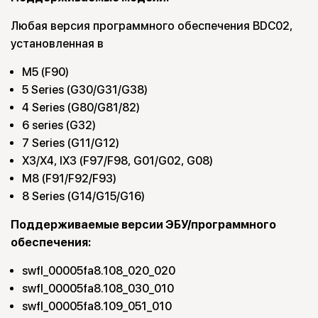
Любая версия программного обеспечения BDC02,
установленная в
M5 (F90)
5 Series (G30/G31/G38)
4 Series (G80/G81/82)
6 series (G32)
7 Series (G11/G12)
X3/X4, IX3 (F97/F98, G01/G02, G08)
M8 (F91/F92/F93)
8 Series (G14/G15/G16)
Поддерживаемые версии ЭБУ/программного
обеспечения:
swfl_00005fa8.108_020_020
swfl_00005fa8.108_030_010
swfl_00005fa8.109_051_010