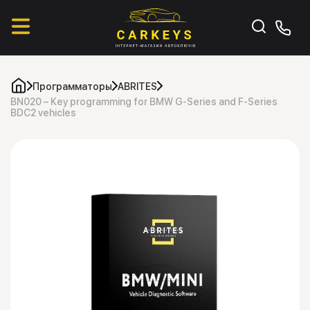
Программаторы
ABRITES
BN020 – Key programming for BMW G-Series and F-Series
BDC2 vehicles