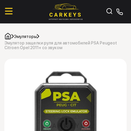
Эмуляторы
Эмулятор защелки руля для автомобилей PSA Peugeot
Citroen Opel 2011+ со звуком