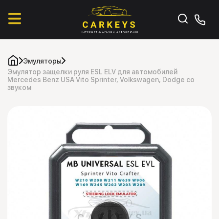
Эмуляторы
Эмулятор защелки руля ESL ELV для автомобилей
Mercedes Benz USA Vito Sprinter, Volkswagen, Dodge со
звуком