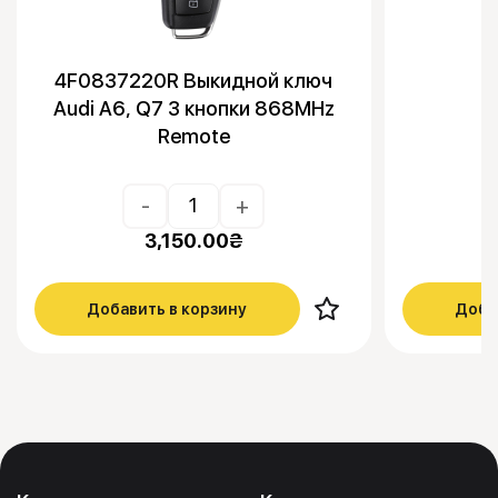
4F0837220R Выкидной ключ
Audi A6, Q7 3 кнопки 868MHz
Remote
-
+
3,150.00
₴
Добавить в корзину
Доба