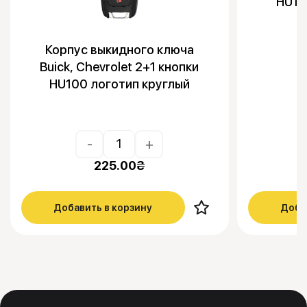
HU10
Корпус выкидного ключа
Buick, Chevrolet 2+1 кнопки
HU100 логотип круглый
-
+
225.00
₴
Добавить в корзину
Доба