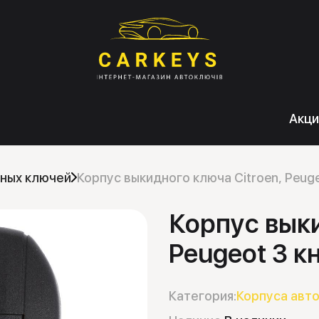
Акци
ных ключей
Корпус выкидного ключа Citroen, Peuge
Корпус выки
Peugeot 3 к
Категория:
Корпуса авт