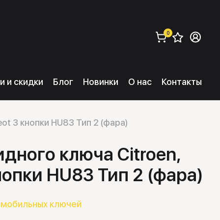
0
Сохра
Во
заказать (
0
) 
и и скидки
Блог
Новинки
О нас
Контакты
ot 3 кнопки HU83 Тип 2 (фара)
дного ключа Citroen,
нопки HU83 Тип 2 (фара)
омобильных ключей