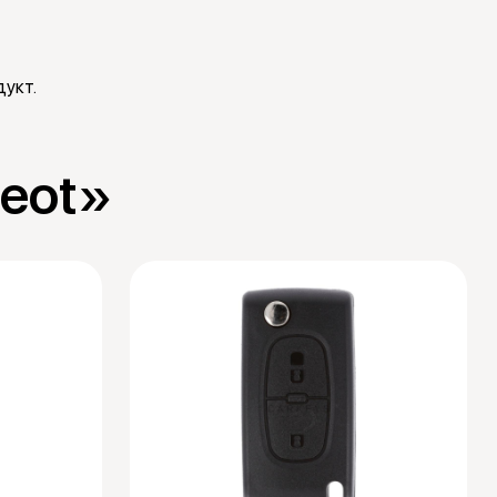
укт.
geot»