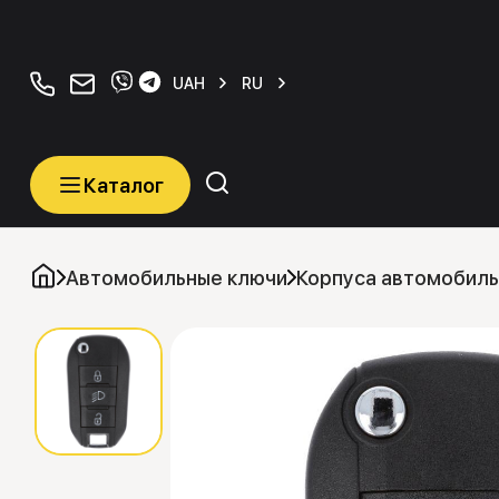
+380934077070
orders@carkeys.com.ua
UAH
RU
Каталог
Каталог
Категории
Автомобильные ключи
Корпуса автомобиль
Автомобильные ключи
Транспордеры (Чипы)
Программаторы