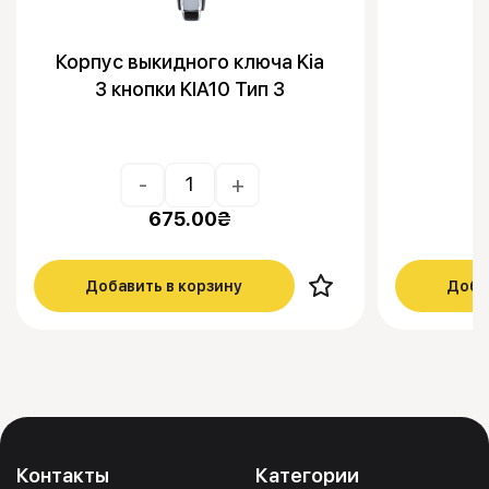
Корпус выкидного ключа Kia
3 кнопки KIA10 Тип 3
-
+
675.00
₴
Добавить в корзину
Доба
Контакты
Категории