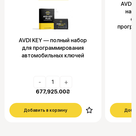
AVDI 
наб
о
прогр
AVDI KEY — полный набор
для программирования
автомобильных ключей
-
+
677,925.00
₴
Добавить в корзину
Доба