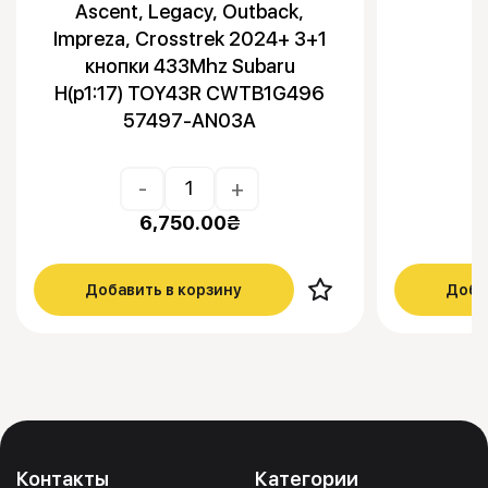
Ascent, Legacy, Outback,
Impreza, Crosstrek 2024+ 3+1
кнопки 433Mhz Subaru
H(p1:17) TOY43R CWTB1G496
57497-AN03A
-
+
6,750.00
₴
Добавить в корзину
Доба
Контакты
Категории