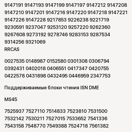
9147191 9147193 9147199 9147197 9147212 9147208
9147210 9147201 9147216 9147220 9147218 9147221
9147226 9147228 9217853 9226238 9221719
9230591 9237047 9253120 9257220 9262360
9267608 9273192 9278746 9283153 9287534
9314256 9321069
RRCAS
0027535 0148987 0152580 0301308 0306794
0392431 0402018 0406551 0417347 0420755
0422578 0431898 0432495 0446959 2347753
Поддерживаемые блоки чтения ISN DME
MS45
7525937 7527110 7514833 7523810 7531500
7532142 7530211 7527015 7533652 7541336
7543158 7548770 7549388 7524718 7561382