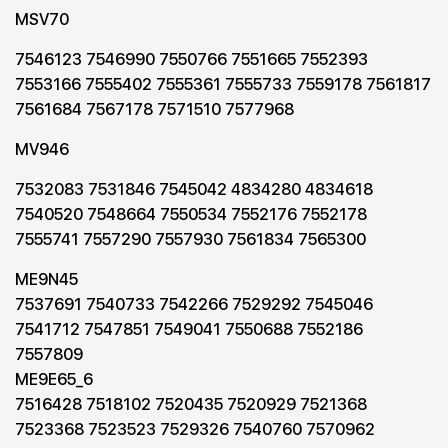
MSV70
7546123 7546990 7550766 7551665 7552393
7553166 7555402 7555361 7555733 7559178 7561817
7561684 7567178 7571510 7577968
MV946
7532083 7531846 7545042 4834280 4834618
7540520 7548664 7550534 7552176 7552178
7555741 7557290 7557930 7561834 7565300
ME9N45
7537691 7540733 7542266 7529292 7545046
7541712 7547851 7549041 7550688 7552186
7557809
ME9E65_6
7516428 7518102 7520435 7520929 7521368
7523368 7523523 7529326 7540760 7570962