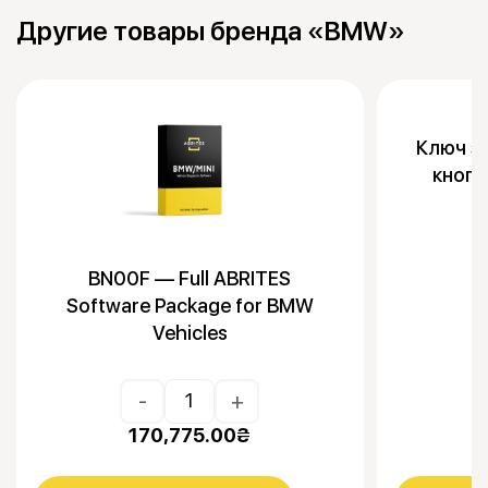
Другие товары бренда «BMW»
Ключ з
кноп
BN00F — Full ABRITES
Software Package for BMW
Vehicles
-
+
170,775.00
₴