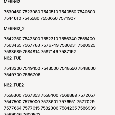
ME9N62
7530450 7523080 7540510 7540550 7540600
7544610 7545580 7553650 7571907
ME9N62_2
7542250 7542300 7552310 7556340 7555400
7563465 7567783 7576749 7580931 7580925
7583689 7584814 7587146 7587152
N62_TUE
7543300 7549450 7543500 7548550 7548600
7549700 7566706
N62_TUE2
7558300 7567353 7558400 7568889 7572057
7547500 7575000 7573601 7576551 7577029
7577664 7577615 7582306 7584235 7586909
7599046 7600923