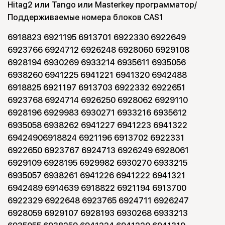
Hitag2 или Tango или Masterkey программатор/
Поддерживаемые номера блоков CAS1
6918823 6921195 6913701 6922330 6922649
6923766 6924712 6926248 6928060 6929108
6928194 6930269 6933214 6935611 6935056
6938260 6941225 6941221 6941320 6942488
6918825 6921197 6913703 6922332 6922651
6923768 6924714 6926250 6928062 6929110
6928196 6929983 6930271 6933216 6935612
6935058 6938262 6941227 6941223 6941322
69424906918824 6921196 6913702 6922331
6922650 6923767 6924713 6926249 6928061
6929109 6928195 6929982 6930270 6933215
6935057 6938261 6941226 6941222 6941321
6942489 6914639 6918822 6921194 6913700
6922329 6922648 6923765 6924711 6926247
6928059 6929107 6928193 6930268 6933213