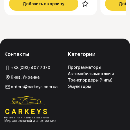
Добавить в корзину
Доба
Контакты
Категории
Программаторы
+38 (093) 407 7070
Автомобильные ключи
Киев, Украина
Транспордеры (Чипы)
Эмуляторы
orders@carkeys.com.ua
Мир автоключей и электроники