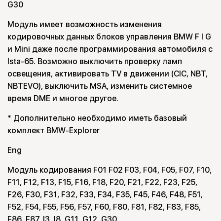
G30
Модуль имеет возможность изменения
кодировочных данных блоков управления BMW F I G
и Mini даже после программирования автомобиля с
Ista-65. Возможно выключить проверку ламп
освещения, активировать TV в движении (CIC, NBT,
NBTEVO), выключить MSA, изменить системное
время DME и многое другое.
* Дополнительно необходимо иметь базовый
комплект BMW-Explorer
Eng
Модуль кодирования F01 F02 F03, F04, F05, F07, F10,
F11, F12, F13, F15, F16, F18, F20, F21, F22, F23, F25,
F26, F30, F31, F32, F33, F34, F35, F45, F46, F48, F51,
F52, F54, F55, F56, F57, F60, F80, F81, F82, F83, F85,
F86, F87, I3, I8, G11, G12, G30