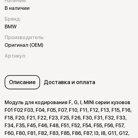
Наличие:
В наличии
Бренд:
BMW
Производитель:
Оригинал (OEM)
Артикул:
Описание
Доставка и оплата
Модуль для кодирования F, G, I, MINI серии кузовов
F01 F02 F03, F04, F05, F07, F10, F11, F12, F13, F15, F16,
F18, F20, F21, F22, F23, F25, F26, F30, F31, F32, F33,
F34, F35, F45, F46, F48, F51, F52, F54, F55, F56, F57,
F60, F80, F81, F82, F83, F85, F86, F87, I3, I8, G11, G12,