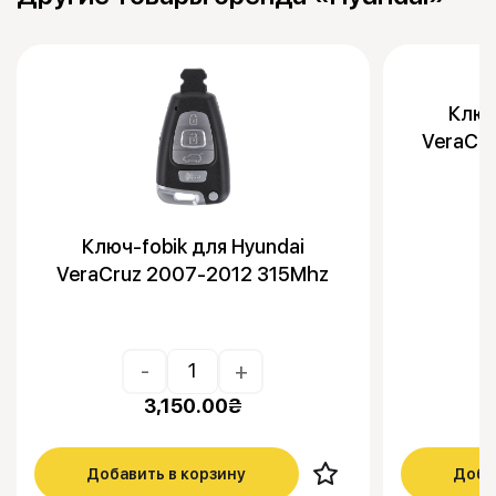
Ключ
VeraCr
Ключ-fobik для Hyundai
VeraCruz 2007-2012 315Mhz
-
+
3,150.00
₴
Добавить в корзину
Доба