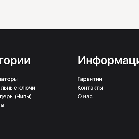
гории
Информац
маторы
Гарантии
льные ключи
Контакты
деры (Чипы)
О нас
ры