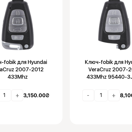
-fobik для Hyundai
Ключ-fobik для Hy
raCruz 2007-2012
VeraCruz 2007-2
433Mhz
433Mhz 95440-3
+
-
+
3,150.00
₴
8,10