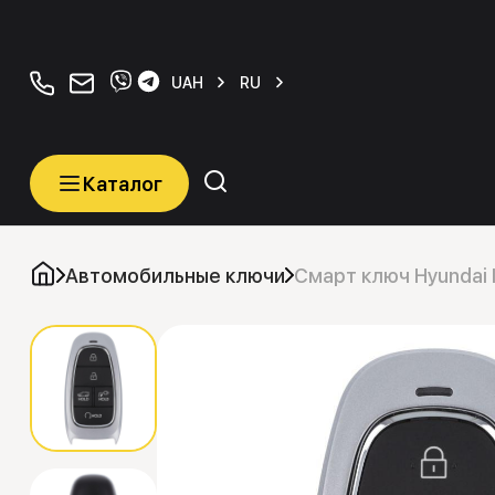
+380934077070
orders@carkeys.com.ua
UAH
RU
Каталог
Каталог
Категории
Автомобильные ключи
Смарт ключ Hyundai
Автомобильные ключи
Транспордеры (Чипы)
Программаторы