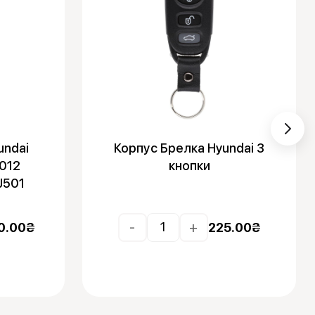
undai
Корпус Брелка Hyundai 3
012
кнопки
J501
-
+
0.00
₴
225.00
₴