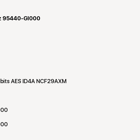
z 95440-GI000
-bits AES ID4A NCF29AXM
200
000