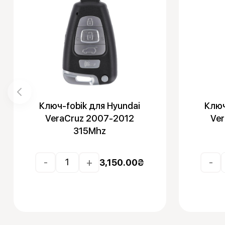
Ключ-fobik для Hyundai
Ключ
VeraCruz 2007-2012
Ve
315Mhz
-
+
-
3,150.00
₴