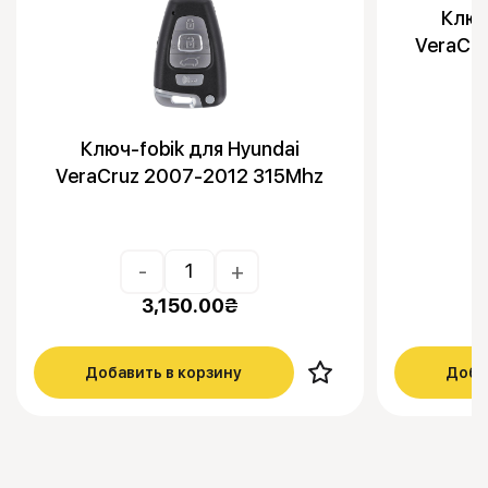
Ключ
VeraCr
Ключ-fobik для Hyundai
VeraCruz 2007-2012 315Mhz
-
+
3,150.00
₴
Добавить в корзину
Доба