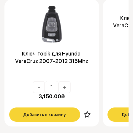
Ключ
VeraCr
Ключ-fobik для Hyundai
VeraCruz 2007-2012 315Mhz
-
+
3,150.00
₴
Добавить в корзину
Доба