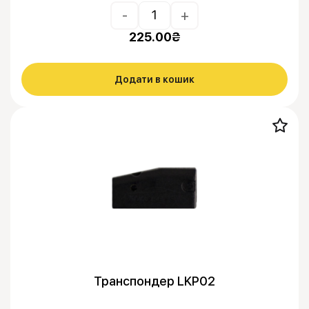
-
+
225.00
₴
Додати в кошик
Транспондер LKP02