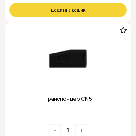
Додати в кошик
Транспондер CN5
-
+