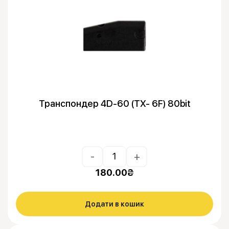
Транспондер 4D-60 (TX- 6F) 80bit
-
+
180.00
₴
Додати в кошик