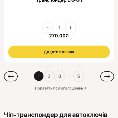
Транспондер LKP04
-
+
270.00
₴
Додати в кошик
2
3
5
…
1
Показати по
9 оголошеннь
Чіп-транспондер для автоключів