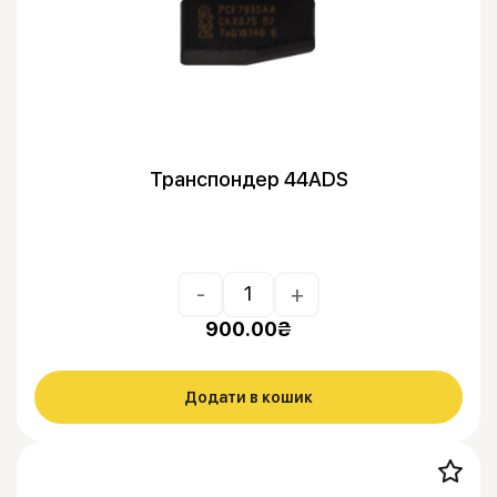
Транспондер 44ADS
-
+
900.00
₴
Додати в кошик