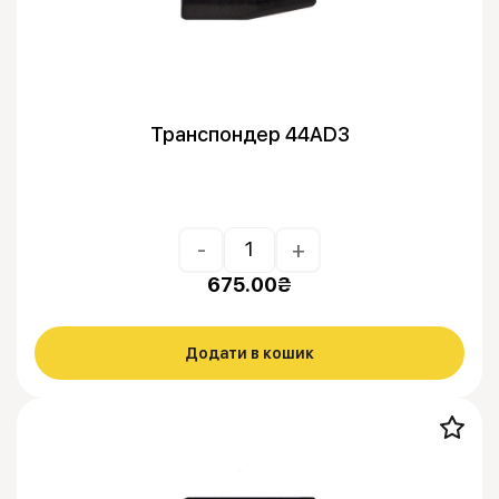
Транспондер 44AD3
-
+
675.00
₴
Додати в кошик