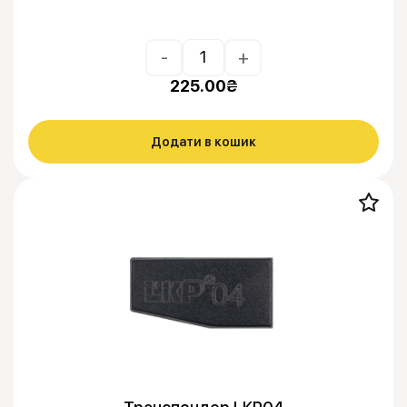
-
+
225.00
₴
Додати в кошик