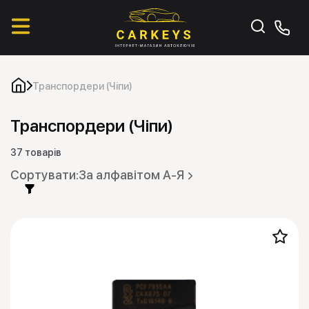
Транспордери (Чіпи)
Транспордери (Чіпи)
37 товарів
За алфавітом А-Я