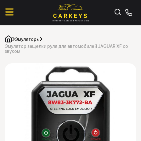
Эмуляторы
Эмулятор защелки руля для автомобилей JAGUAR XF со
звуком