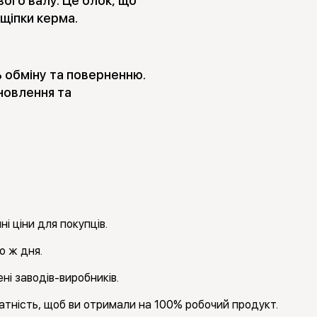
ого валу. Це блок, що
щіпки керма.
ь обміну та поверненню.
новлення та
і ціни для покупців.
о ж дня.
ні заводів-виробників.
тність, щоб ви отримали на 100% робочий продукт.