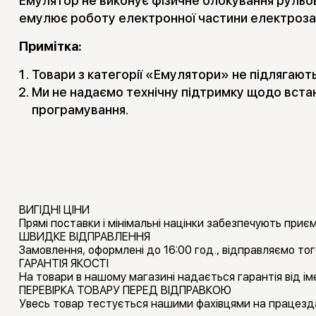
Емулятор не виконує фізичне блокування рульов
емулює роботу електронної частини електроза
Примітка:
Товари з категорії «Емулятори» не підлягают
Ми не надаємо технічну підтримку щодо вста
програмування.
ВИГІДНІ ЦІНИ
Прямі поставки і мінімальні націнки забезпечують приємн
ШВИДКЕ ВІДПРАВЛЕННЯ
Замовлення, оформлені до 16:00 год., відправляємо тог
ГАРАНТІЯ ЯКОСТІ
На товари в нашому магазині надається гарантія від іме
ПЕРЕВІРКА ТОВАРУ ПЕРЕД ВІДПРАВКОЮ
Увесь товар тестується нашими фахівцями на працезда