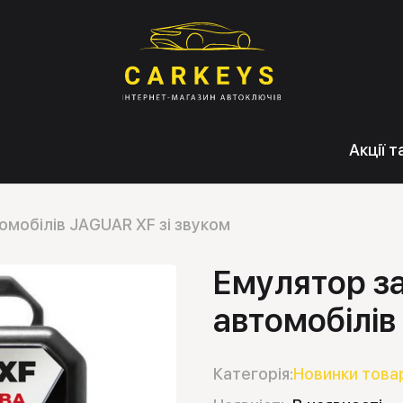
Акції 
омобілів JAGUAR XF зі звуком
Емулятор з
автомобілів
Категорія:
Новинки това