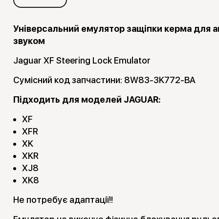
Універсальний емулятор защіпки керма для а
звуком
Jaguar XF Steering Lock Emulator
Сумісний код запчастини: 8W83-3K772-BA
Підходить для моделей JAGUAR:
XF
XFR
XK
XKR
XJ8
XK8
Не потребує адаптації!!