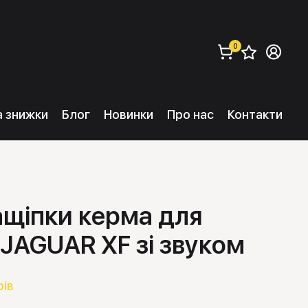
0
Збере
Ув
замовити (
0
) 
та знижки
Блог
Новинки
Про нас
Контакти
ащіпки керма для
 JAGUAR XF зі звуком
рів