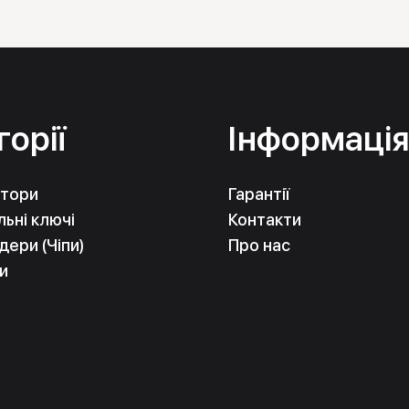
горії
Інформаці
тори
Гарантії
ьні ключі
Контакти
ери (Чіпи)
Про нас
и