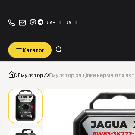
+380934077070
orders@carkeys.com.ua
UAH
UA
Каталог
Каталог
Категорії
Емулятори
Емулятор защіпки керма для авт
Автомобільні ключі
Транспордери (Чіпи)
Програматори