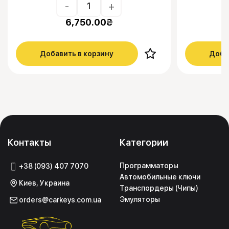
-
+
6,750.00
₴
Добавить в корзину
Доба
Контакты
Категории
Программаторы
+38 (093) 407 7070
Автомобильные ключи
Киев, Украина
Транспордеры (Чипы)
Эмуляторы
orders@carkeys.com.ua