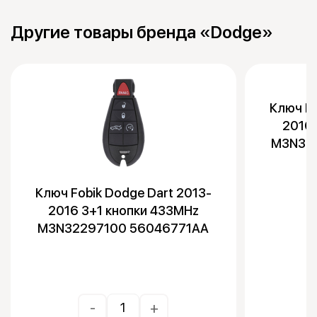
Другие товары бренда «Dodge»
Ключ Fo
2016 
M3N32
Ключ Fobik Dodge Dart 2013-
2016 3+1 кнопки 433MHz
M3N32297100 56046771AA
-
+