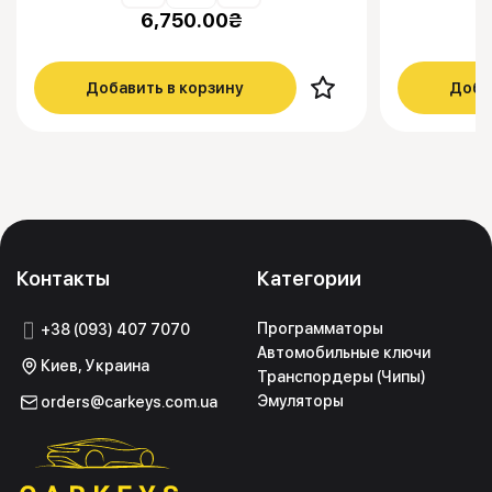
6,750.00
₴
Добавить в корзину
Доба
Контакты
Категории
Программаторы
+38 (093) 407 7070
Автомобильные ключи
Киев, Украина
Транспордеры (Чипы)
Эмуляторы
orders@carkeys.com.ua