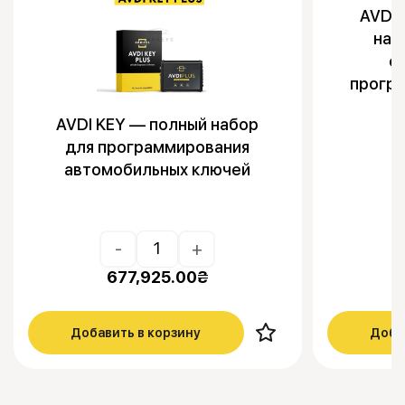
AVDI 
наб
о
прогр
AVDI KEY — полный набор
для программирования
автомобильных ключей
-
+
677,925.00
₴
Добавить в корзину
Доба