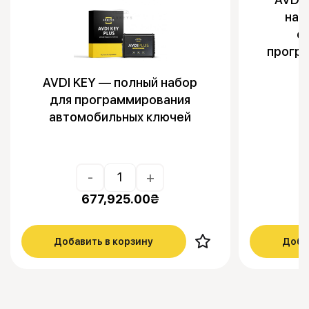
наб
о
прогр
AVDI KEY — полный набор
для программирования
автомобильных ключей
-
+
677,925.00
₴
Добавить в корзину
Доба