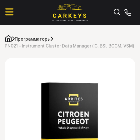
Программаторы
PN021 – Instrument Cluster Data Manager (IC, BSI, BCCM, VSM)