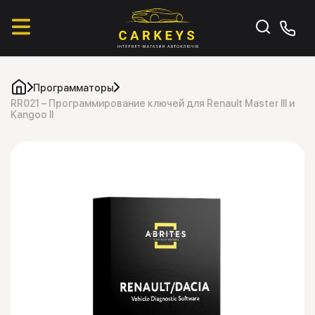
Программаторы
RR021 – Программирование ключей для Renault Master III и
Kangoo II