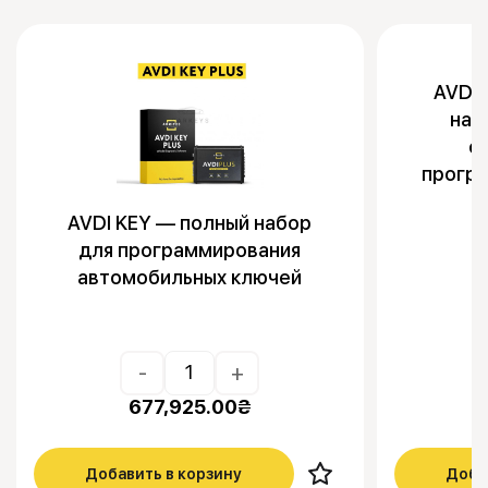
AVDI 
наб
о
прогр
AVDI KEY — полный набор
для программирования
автомобильных ключей
-
+
677,925.00
₴
Добавить в корзину
Доба