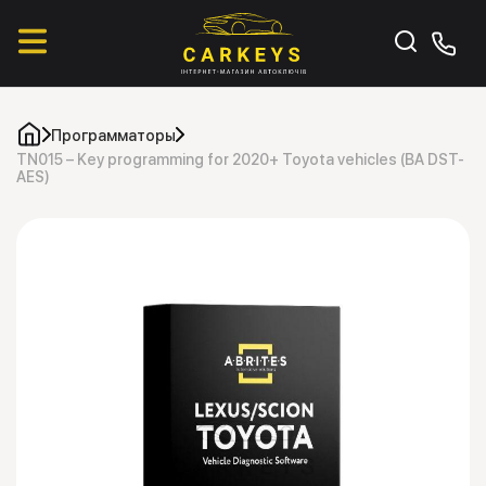
Программаторы
TN015 – Key programming for 2020+ Toyota vehicles (BA DST-
AES)