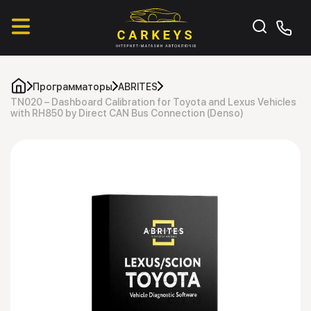
Программаторы
ABRITES
TN020 – Dashboard Calibration for Toyota and Lexus Vehicles
with RH850 by Direct CAN Bus Connection (Denso)