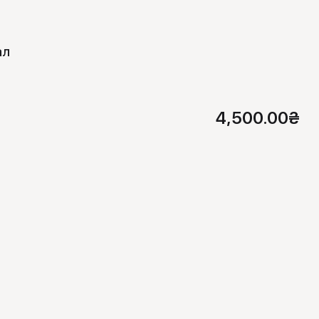
ал
4,500.00
₴