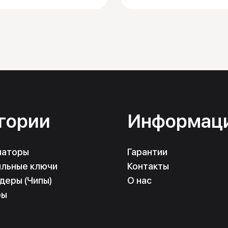
гории
Информац
маторы
Гарантии
льные ключи
Контакты
деры (Чипы)
О нас
ры