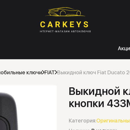
Акци
мобильные ключи
FIAT
Выкидной ключ Fiat Ducato 
Выкидной кл
кнопки 433
Категория:
Оригинальны