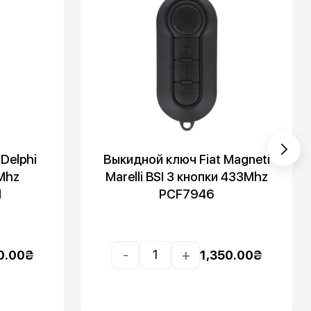
Delphi
Выкидной ключ Fiat Magneti
3Mhz
Marelli BSI 3 кнопки 433Mhz
M
PCF7946
-
+
0.00
₴
1,350.00
₴