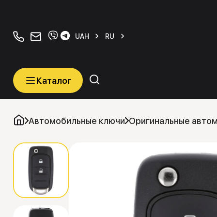
+380934077070
orders@carkeys.com.ua
UAH
RU
Каталог
Каталог
Категории
Автомобильные ключи
Оригинальные авто
Автомобильные ключи
Транспордеры (Чипы)
Программаторы