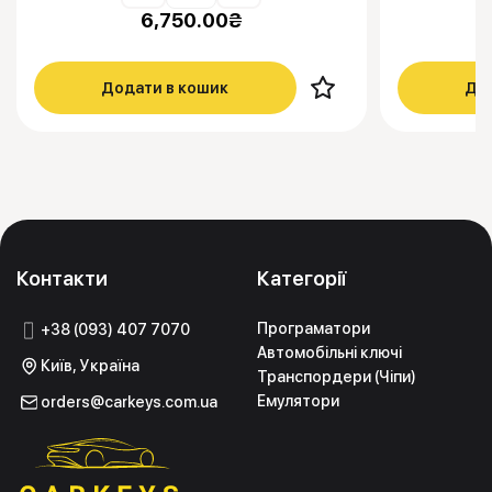
6,750.00
₴
Додати в кошик
Дод
Контакти
Категорії
Програматори
+38 (093) 407 7070
Автомобільні ключі
Київ, Україна
Транспордери (Чіпи)
Емулятори
orders@carkeys.com.ua