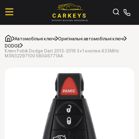
Автомобільні ключі
Оригінальні автомобільні ключі
DODGE
Ключ Fobik Dodge Dart 2013-2016 3+1 кнопки 433MHz
M3N32297100 56046771AA