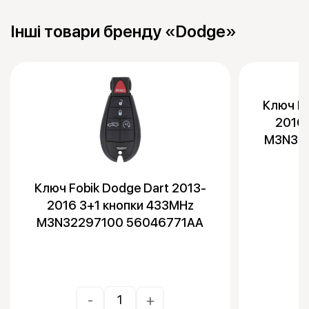
Інші товари бренду «Dodge»
Ключ Fo
2016 
M3N32
Ключ Fobik Dodge Dart 2013-
2016 3+1 кнопки 433MHz
M3N32297100 56046771AA
-
+