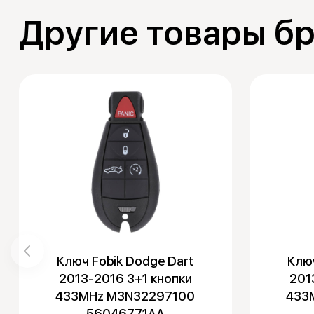
Другие товары б
Ключ Fobik Dodge Dart
Ключ
2013-2016 3+1 кнопки
201
433MHz M3N32297100
433
56046771AA