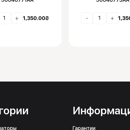
+
-
+
1,350.00
₴
1,35
гории
Информац
маторы
Гарантии