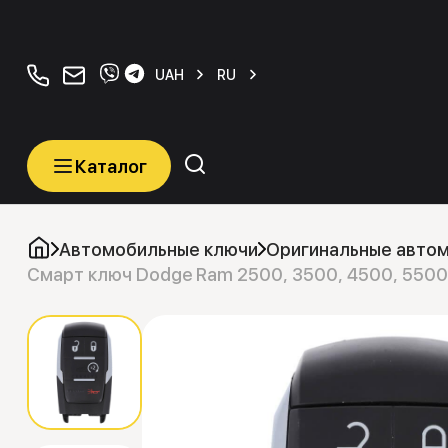
+380934077070
orders@carkeys.com.ua
UAH
RU
Каталог
Каталог
Категории
Автомобильные ключи
Оригинальные авто
Смарт ключ Dodge Ram 2500, 3500, 4500, 550
Автомобильные ключи
Транспордеры (Чипы)
Программаторы