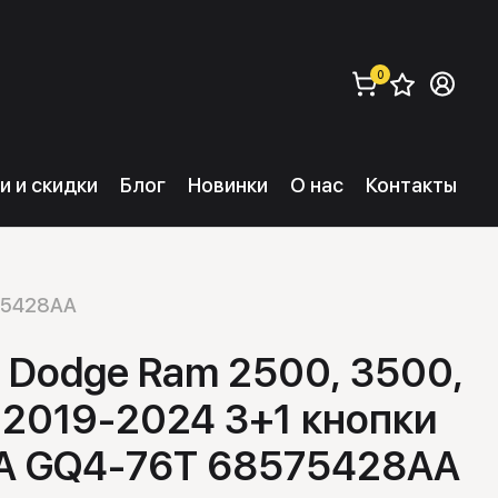
0
Сохра
Во
заказать (
0
) 
и и скидки
Блог
Новинки
О нас
Контакты
75428AA
 Dodge Ram 2500, 3500,
 2019-2024 3+1 кнопки
A GQ4-76T 68575428AA