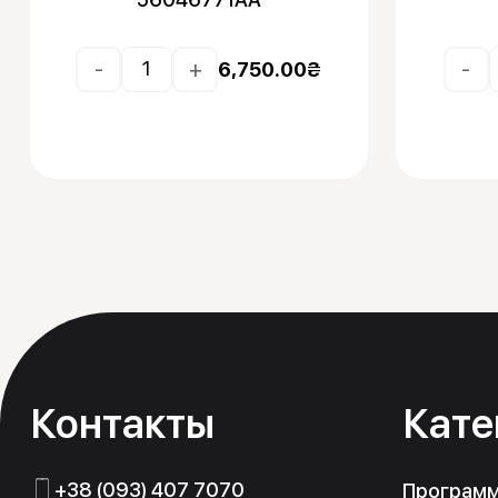
-
+
-
6,750.00
₴
Контакты
Кате
+38 (093) 407 7070
Програм