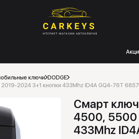
Акци
мобильные ключи
DODGE
0 2019-2024 3+1 кнопки 433Mhz ID4A GQ4-76T 685
Смарт ключ
4500, 5500
433Mhz ID4