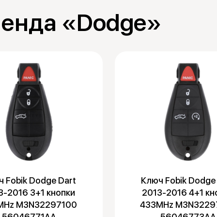
ренда «Dodge»
 Fobik Dodge Dart
Ключ Fobik Dodge
3-2016 3+1 кнопки
2013-2016 4+1 кн
MHz M3N32297100
433MHz M3N3229
56046771AA
56046773AA