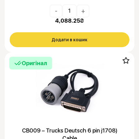
-
+
4,088.25
₴
Додати в кошик
Оригінал
CB009 – Trucks Deutsch 6 pin j1708)
Cable