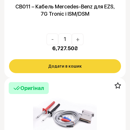
CB011 – Кабель Mercedes-Benz для EZS,
7G Tronic і ISM/DSM
-
+
6,727.50
₴
Додати в кошик
Оригінал