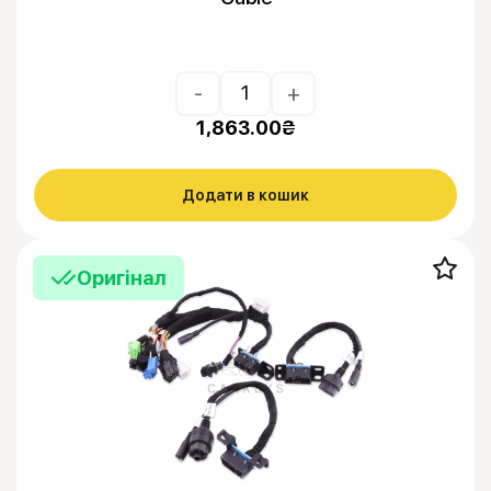
-
+
1,863.00
₴
Додати в кошик
Оригінал