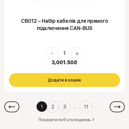
CB012 – Набір кабелів для прямого
підключення CAN-BUS
-
+
3,001.50
₴
Додати в кошик
2
3
11
…
1
Показати по
9 оголошеннь