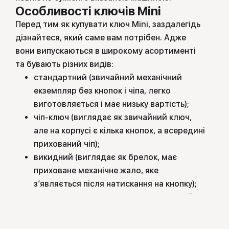
Особливості ключів Mini
Перед тим як купувати ключ Mini, заздалегідь
дізнайтеся, який саме вам потрібен. Адже
вони випускаються в широкому асортименті
та бувають різних видів:
стандартний (звичайний механічний
екземпляр без кнопок і чіпа, легко
виготовляється і має низьку вартість);
чіп-ключ (виглядає як звичайний ключ,
але на корпусі є кілька кнопок, а всередині
прихований чіп);
викидний (виглядає як брелок, має
приховане механічне жало, яке
з’являється після натискання на кнопку);
смарт-ключ (теж виглядає як стильний
брелок, але дозволяє заводити машину в
дистанційному режимі, тобто за