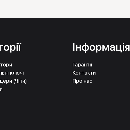
номерами телефонів, що зазначені в розділі «Контак
ві та в усіх регіонах України.
горії
Інформаці
тори
Гарантії
ьні ключі
Контакти
ери (Чіпи)
Про нас
и