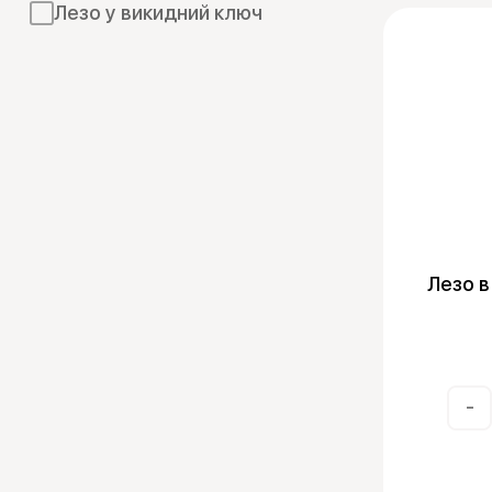
Лезо у викидний ключ
Лезо в
-