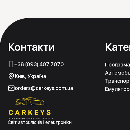
консультацію як по електронній пошті, так і за 
послуги за доступними цінами. Ми працюємо в Киє
Контакти
Кате
+38 (093) 407 7070
Програма
Автомобіл
Київ, Україна
Транспорд
orders@carkeys.com.ua
Емулятор
Світ автоключів і електроніки