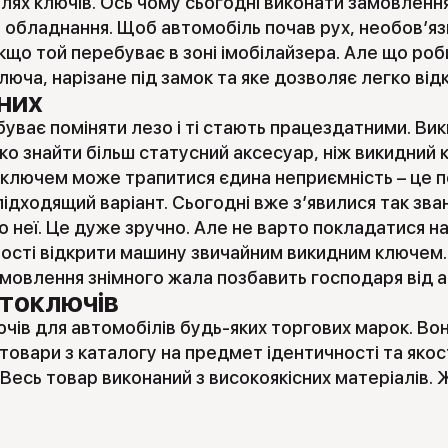
філях ключів. Ось чому сьогодні виконати замовле
 обладнання. Щоб автомобіль почав рух, необов’яз
якщо той перебуває в зоні імобілайзера. Але що ро
юча, нарізане під замок та яке дозволяє легко відк
 них
ває поміняти лезо і ті стають працездатними. Викид
жко знайти більш статусний аксесуар, ніж викидний 
х ключем може трапитися єдина неприємність – це 
ідходящий варіант. Сьогодні вже з’явилися так зв
 неї. Це дуже зручно. Але не варто покладатися на
ності відкрити машину звичайним викидним ключем.
амовлення знімного жала позбавить господаря від а
втоключів
чів для автомобілів будь-яких торгових марок. Во
 товари з каталогу на предмет ідентичності та яко
Весь товар виконаний з високоякісних матеріалів. 
мається всередині замка. Якщо сама заготовка неяк
рантуємо їх надійність, безпеку і довговічність. З 