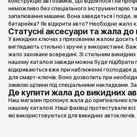
конструкцію автозамків, що відбилося і на про
неможливо без спеціального інструментарію та
запалювання машини. Вона заведеться і поїде, 
батарейка? Як відкрити авто? Необхідне жало кл
Статусні аксесуари та жала до
У викидних ключах з прихованим жалом досить бу
виглядають стильно і зручні у використанні. Ва
жало заховане всередині. Зі стильним викидни
нашому каталозі завжди можна буде підібрати п
відкриваються вже при наближенні господаря до
для смарт-ключів. Воно дозволить при необхід
замкові щілини під спеціальними накладками. З
Де купити жала до викидних а
Наш магазин пропонує жала до оригінальних клю
нашому каталозі. Наші фахівці протестували всі
які використовуються для викидних автоключів. 
швидко стане непридатним або що ще гірше, зла
покращити. Ми впевнені в своїх виробах, тому га