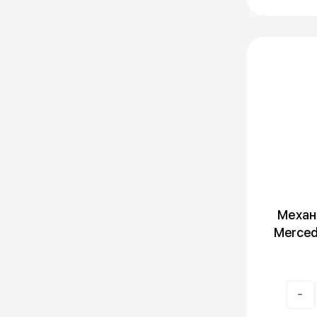
Механ
Merced
-