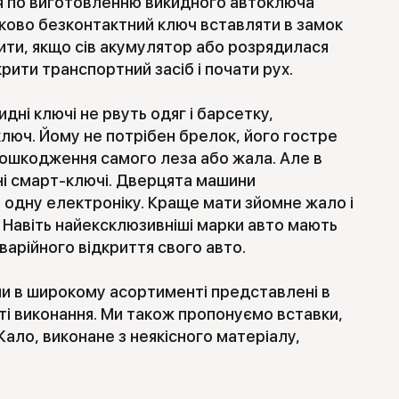
ння по виготовленню викидного автоключа
ково безконтактний ключ вставляти в замок
бити, якщо сів акумулятор або розрядилася
рити транспортний засіб і почати рух.
ні ключі не рвуть одяг і барсетку,
ключ. Йому не потрібен брелок, його гостре
пошкодження самого леза або жала. Але в
ані смарт-ключі. Дверцята машини
 одну електроніку. Краще мати зйомне жало і
 Навіть найексклюзивніші марки авто мають
варійного відкриття свого авто.
ни в широкому асортименті представлені в
сті виконання. Ми також пропонуємо вставки,
Жало, виконане з неякісного матеріалу,
існа, то ніяким декоруванням її не
усіх питань ми готові дати безкоштовну