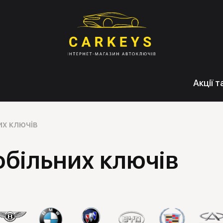
Акції 
х ключів
більних ключів