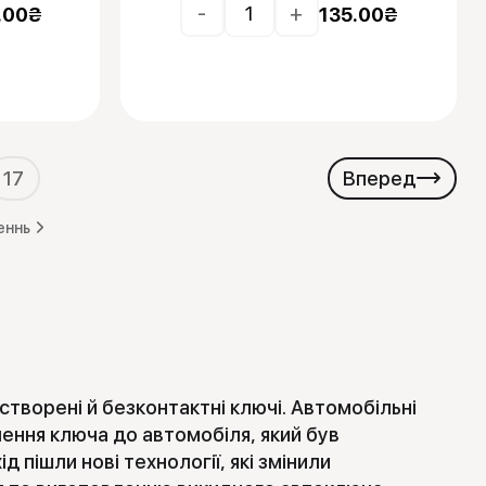
-
+
.00
₴
135.00
₴
17
Вперед
еннь
творені й безконтактні ключі. Автомобільні
лення ключа до автомобіля, який був
 пішли нові технології, які змінили