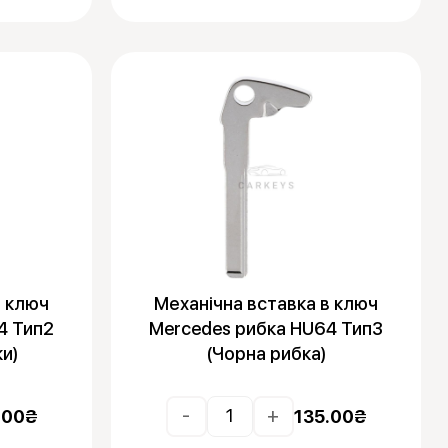
в ключ
Механічна вставка в ключ
4 Тип2
Mercedes рибка HU64 Тип3
ки)
(Чорна рибка)
-
+
.00
₴
135.00
₴