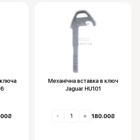
 ключа
Механічна вставка в ключ
66
Jaguar HU101
-
+
.00
₴
180.00
₴