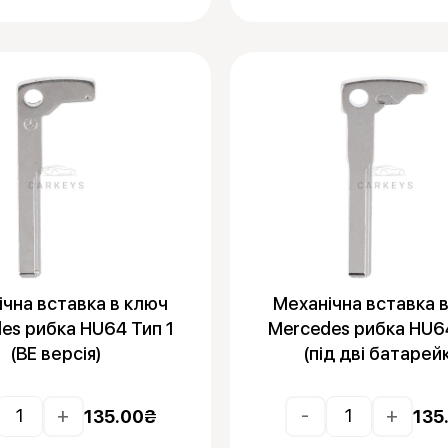
ічна вставка в ключ
Механічна вставка 
es рибка HU64 Тип 1
Mercedes рибка HU6
(BE версія)
(під дві батарей
+
-
+
135.00
₴
135