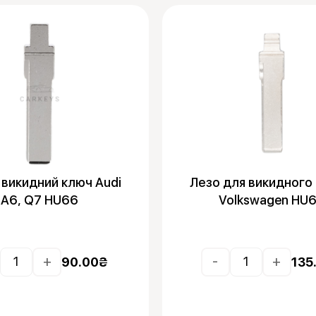
 викидний ключ Audi
Лезо для викидного
A6, Q7 HU66
Volkswagen HU
+
-
+
90.00
₴
135