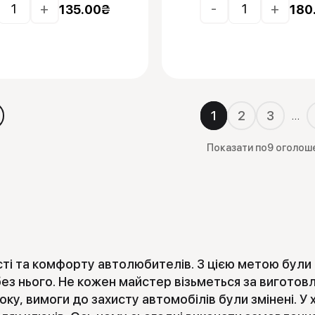
+
-
+
135.00
₴
180
1
2
3
…
Показати по
9 оголош
ті та комфорту автолюбителів. З цією метою були с
без нього. Не кожен майстер візьметься за виготов
, вимоги до захисту автомобілів були змінені. У хід