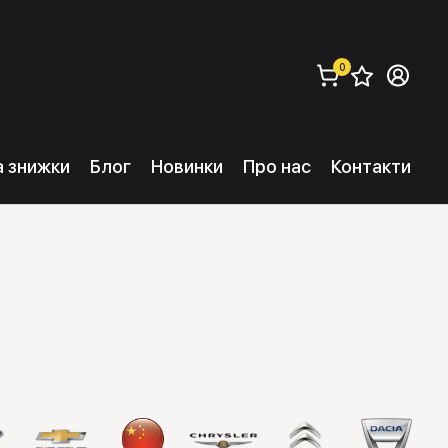
0
Збере
Ув
замовити (
0
) 
та знижки
Блог
Новинки
Про нас
Контакти