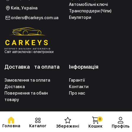
Автомобільні ключі
Київ, Україна
Транспордери (Чіпи)
Емулятори
orders@carkeys.com.ua
Світ автоключів і електроніки
Доставка та оплата
Інформація
Замовлення та оплата
Гарантії
Доставка
Контакти
Повернення та обмін
Про нас
товару
0
Політика конфіденційності
Угода про надання послуг
Головна
Каталог
Збережені
Кошик
Профіль