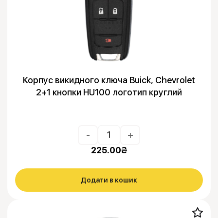
Корпус викидного ключа Buick, Chevrolet
2+1 кнопки HU100 логотип круглий
-
+
225.00
₴
Додати в кошик