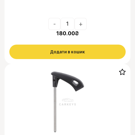
-
+
180.00
₴
Додати в кошик