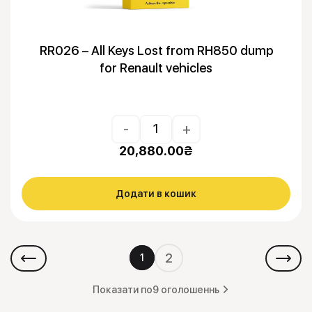
RR026 – All Keys Lost from RH850 dump
for Renault vehicles
-
+
20,880.00
₴
Додати в кошик
2
1
Показати по
9 оголошеннь