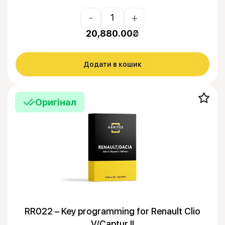
-
+
20,880.00
₴
Додати в кошик
Оригінал
RR022 – Key programming for Renault Clio
V/Captur II