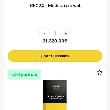
RR024 – Module renewal
-
+
31,320.00
₴
Додати в кошик
Оригінал