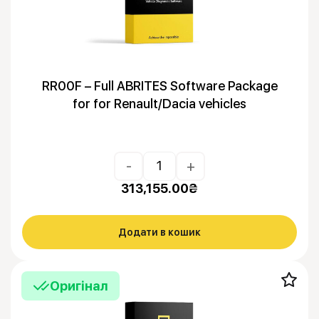
RR00F – Full ABRITES Software Package
for for Renault/Dacia vehicles
-
+
313,155.00
₴
Додати в кошик
Оригінал