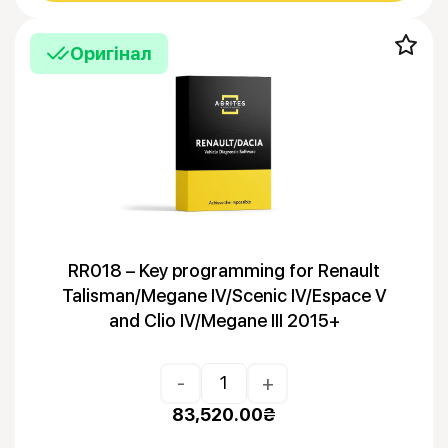
Оригінал
RR018 – Key programming for Renault
Talisman/Megane IV/Scenic IV/Espace V
and Clio IV/Megane III 2015+
-
+
83,520.00
₴