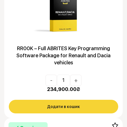
RR00K – Full ABRITES Key Programming
Software Package for Renault and Dacia
vehicles
-
+
234,900.00
₴
Додати в кошик