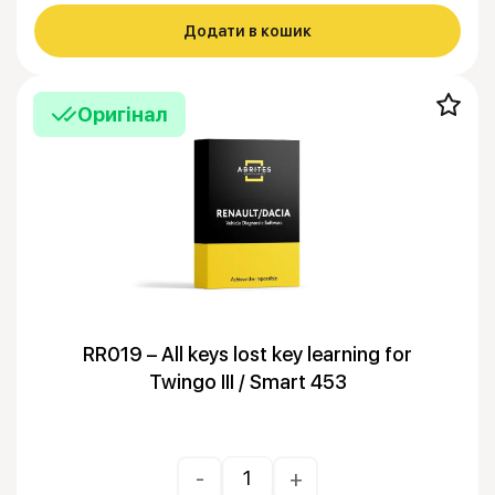
Додати в кошик
Оригінал
RR019 – All keys lost key learning for
Twingo III / Smart 453
-
+