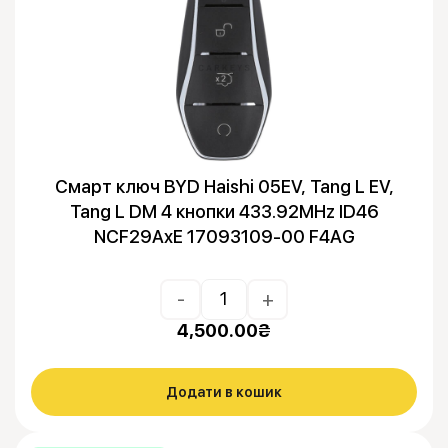
Смарт ключ BYD Haishi 05EV, Tang L EV,
Tang L DM 4 кнопки 433.92MHz ID46
NCF29AxE 17093109-00 F4AG
-
+
4,500.00
₴
Додати в кошик