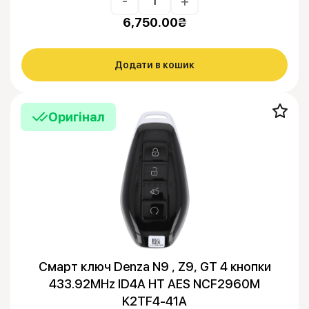
-
+
6,750.00
₴
Додати в кошик
Оригінал
Смарт ключ Denza N9 , Z9, GT 4 кнопки
433.92MHz ID4A HT AES NCF2960M
K2TF4-41A