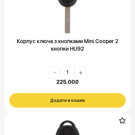
Корпус ключа з кнопками Mini Cooper 2
кнопки HU92
-
+
225.00
₴
Додати в кошик