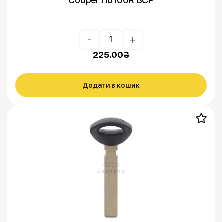
Cooper HU100R BCP
-
+
225.00
₴
Додати в кошик