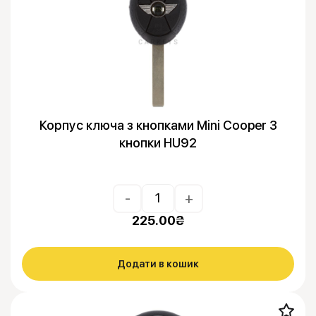
Корпус ключа з кнопками Mini Cooper 3
кнопки HU92
-
+
225.00
₴
Додати в кошик