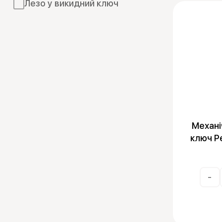
Емулятори
Лезо у викидний ключ
Механі
ключ P
-