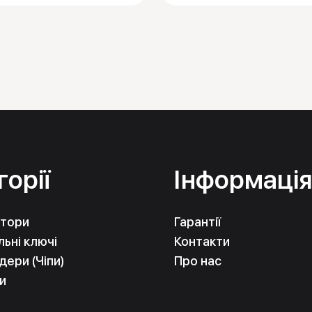
горії
Інформаці
тори
Гарантії
ьні ключі
Контакти
ери (Чіпи)
Про нас
и