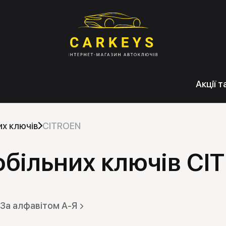
Акції 
х ключів
CITROEN
більних ключів CI
За алфавітом А-Я