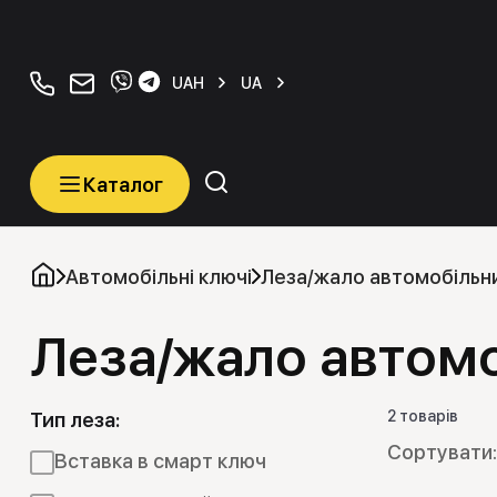
+380934077070
orders@carkeys.com.ua
UAH
UA
Каталог
Каталог
Категорії
Автомобільні ключі
Леза/жало автомобільни
Леза/жало автомо
Автомобільні ключі
Транспордери (Чіпи)
2 товарів
Тип леза:
Програматори
Вставка в смарт ключ