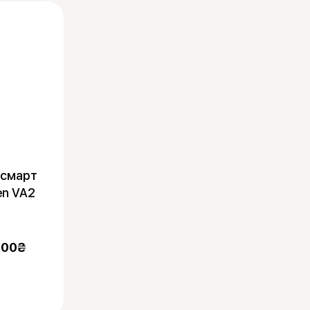
 смарт
en VA2
.00
₴