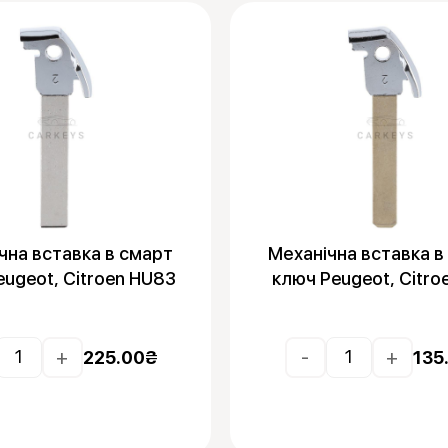
чна вставка в смарт
Механічна вставка в
eugeot, Citroen HU83
ключ Peugeot, Citro
+
-
+
225.00
₴
135