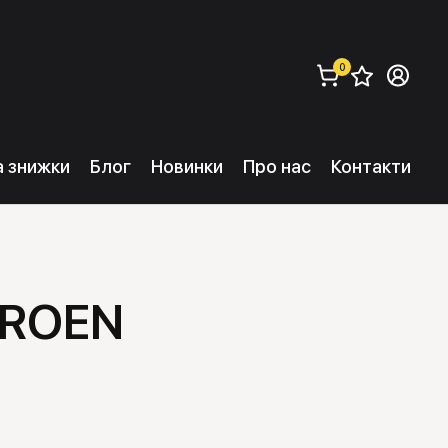
0
Збере
Ув
замовити (
0
) 
та знижки
Блог
Новинки
Про нас
Контакти
TROEN