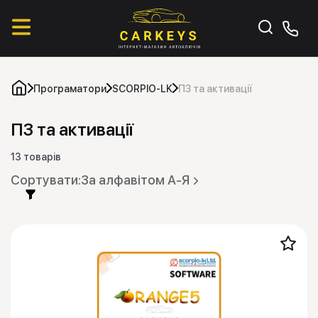
Програматори
SCORPIO-LK
ПЗ та активації
ПЗ та активації
13 товарів
За алфавітом А-Я