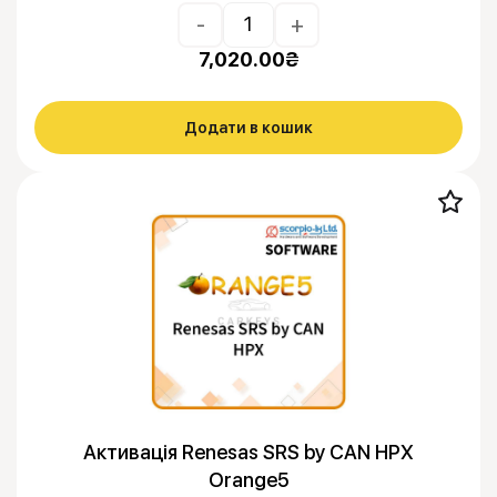
-
+
7,020.00
₴
Додати в кошик
Активація Renesas SRS by CAN HPX
Orange5