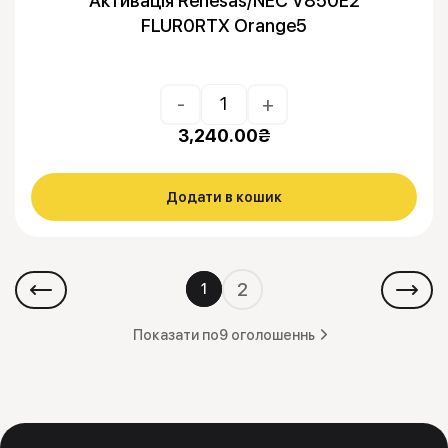
Активація Renesas/NEC V850E2
FLUR0RTX Orange5
-
+
3,240.00
₴
Додати в кошик
2
1
Показати по
9 оголошеннь