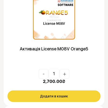
Активація License M08V Orange5
-
+
2,700.00
₴
Додати в кошик