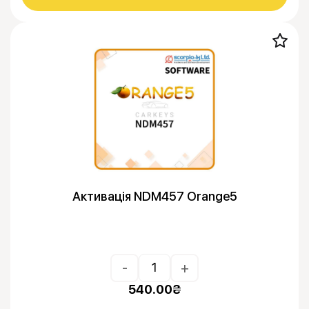
Активація NDM457 Orange5
-
+
540.00
₴