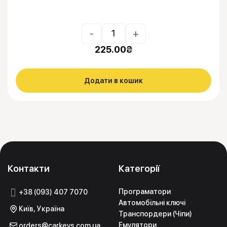
-
+
225.00
₴
Додати в кошик
Контакти
Категорії
Програматори
+38 (093) 407 7070
Автомобільні ключі
Київ, Україна
Транспордери (Чіпи)
Емулятори
orders@carkeys.com.ua