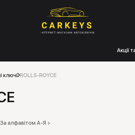
Акції 
і ключі
ROLLS-ROYCE
CE
За алфавітом А-Я