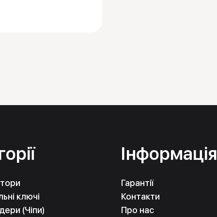
горії
Інформаці
тори
Гарантії
ьні ключі
Контакти
ери (Чіпи)
Про нас