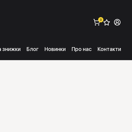
0
Збере
Ув
замовити (
0
) 
та знижки
Блог
Новинки
Про нас
Контакти