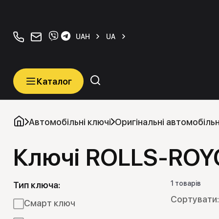
+380934077070
orders@carkeys.com.ua
UAH
UA
Каталог
Каталог
Категорії
Автомобільні ключі
Оригінальні автомобільн
Ключі ROLLS-ROY
Автомобільні ключі
Транспордери (Чіпи)
1 товарів
Тип ключа:
Програматори
Смарт ключ