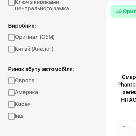
Емулятори
Ключ з кнопками
центрального замка
Ориг
Виробник:
Оригінал (OEM)
Китай (Аналог)
Ринок збуту автомобіля:
Смарт
Європа
Phantom
Америка
seri
HITA
Корея
Інші
-