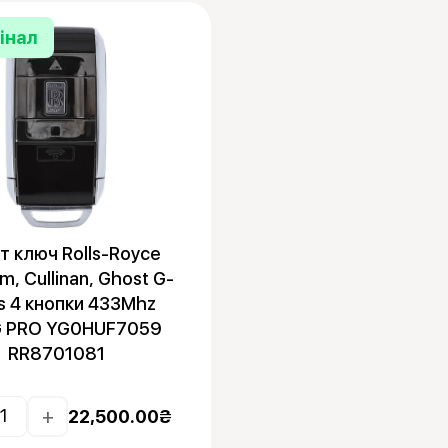
інал
 ключ Rolls-Royce
, Cullinan, Ghost G-
es 4 кнопки 433Mhz
G PRO YG0HUF7059
RR8701081
+
22,500.00
₴