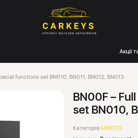
Акції 
ecial functions set BN010, BN011, BN012, BN013.
BN00F – Full
set BN010, 
Категорія:
ABRITES