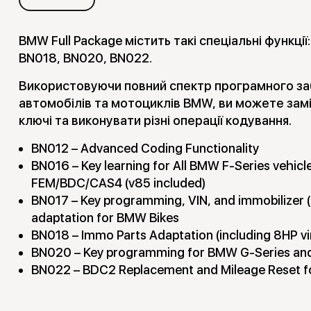
BMW Full Package містить такі спеціальні функції
BN018, BN020, BN022.
Використовуючи повний спектр програмного заб
автомобілів та мотоциклів BMW, ви можете зам
ключі та виконувати різні операції кодування.
BN012 – Advanced Coding Functionality
BN016
– Key learning for All BMW F-Series vehic
FEM/BDC/CAS4 (v85 included)
BN017
– Key programming, VIN, and immobilizer
adaptation for BMW Bikes
BN018
– Immo Parts Adaptation (including 8HP vi
BN020
– Key programming for BMW G-Series and
BN022
– BDC2 Replacement and Mileage Reset f