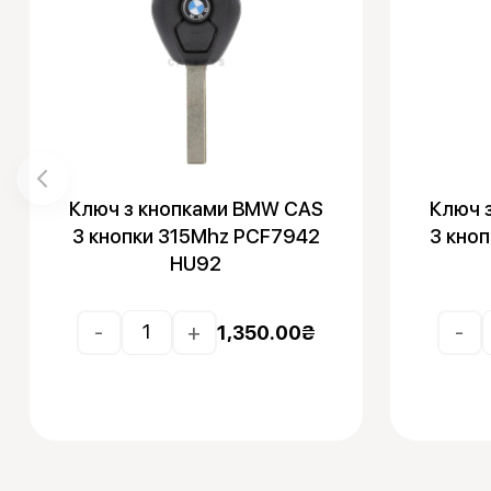
Ключ з кнопками BMW CAS
Ключ 
3 кнопки 315Mhz PCF7942
3 кно
HU92
-
+
-
1,350.00
₴