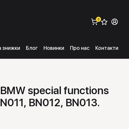
0
Збере
Ув
замовити (
0
) 
та знижки
Блог
Новинки
Про нас
Контакти
 BMW special functions
BN011, BN012, BN013.