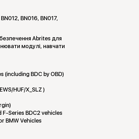
: BN012, BN016, BN017,
езпечення Abrites для
інювати модулі, навчати
les (including BDC by OBD)
 (EWS/HUF/X_SLZ )
rgin)
 F-Series BDC2 vehicles
or BMW Vehicles