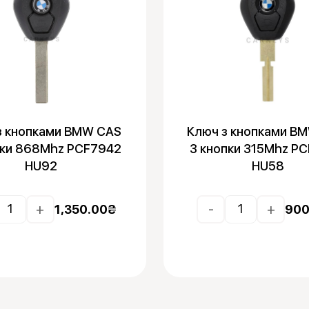
з кнопками BMW CAS
Ключ з кнопками B
пки 868Mhz PCF7942
3 кнопки 315Mhz P
HU92
HU58
+
-
+
1,350.00
₴
900