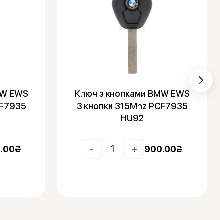
MW EWS
Ключ з кнопками BMW EWS
CF7935
3 кнопки 315Mhz PCF7935
HU92
-
+
.00
₴
900.00
₴