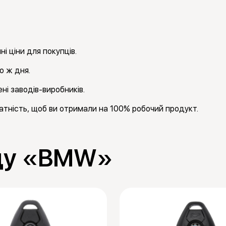
і ціни для покупців.
о ж дня.
ні заводів-виробників.
тність, щоб ви отримали на 100% робочий продукт.
нду «BMW»