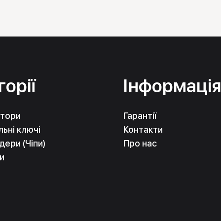
горії
Інформаці
тори
Гарантії
ьні ключі
Контакти
ери (Чіпи)
Про нас
и