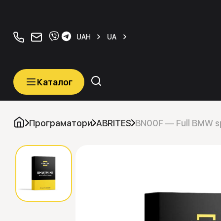
+380934077070
orders@carkeys.com.ua
UAH
UA
Каталог
Каталог
Категорії
Програматори
ABRITES
BN00F — Full BMW sp
Автомобільні ключі
Транспордери (Чіпи)
Програматори