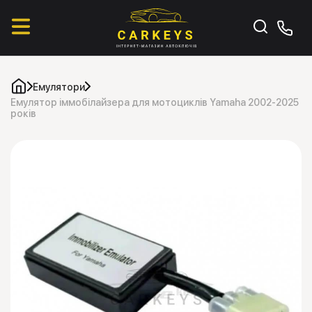
Емулятори
Емулятор іммобілайзера для мотоциклів Yamaha 2002-2025
років