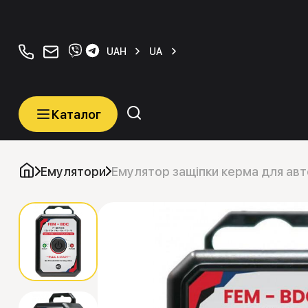
+380934077070
orders@carkeys.com.ua
UAH
UA
Каталог
Каталог
Категорії
Емулятори
Емулятор защіпки керма для авт
Автомобільні ключі
Транспордери (Чіпи)
Програматори