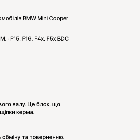
омобілів BMW Mini Cooper
, · F15, F16, F4x, F5x BDC
ого валу. Це блок, що
щіпки керма.
ь обміну та поверненню.