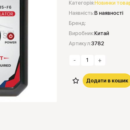
Категорія:
Новинки това
Наявність:
В наявності
Бренд:
Виробник:
Китай
Артикул:
3782
-
+
Додати в кошик