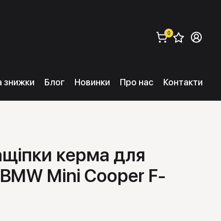
0
Збере
Ув
замовити (
0
) 
та знижки
Блог
Новинки
Про нас
Контакти
ащіпки керма для
 BMW Mini Cooper F-