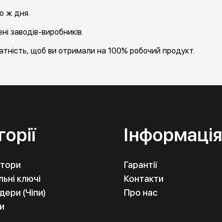
о ж дня.
ні заводів-виробників.
тність, щоб ви отримали на 100% робочий продукт.
горії
Інформаці
тори
Гарантії
ьні ключі
Контакти
ери (Чіпи)
Про нас
и