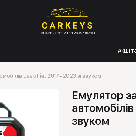
Акції 
мобілів Jeep Fiat 2014-2023 зі звуком
Емулятор з
автомобілів 
звуком