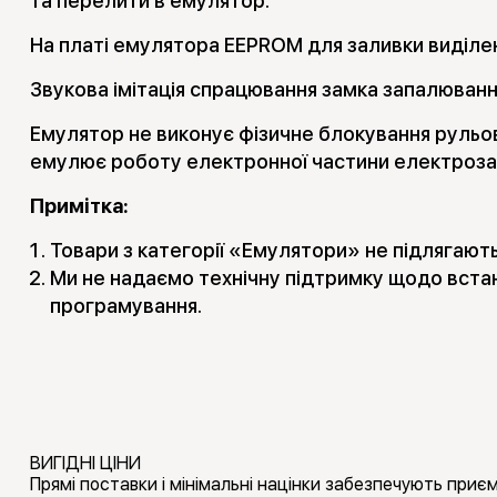
та перелити в емулятор.
На платі емулятора EEPROM для заливки виділе
Звукова імітація спрацювання замка запалюванн
Емулятор не виконує фізичне блокування рульов
емулює роботу електронної частини електроза
Примітка:
Товари з категорії «Емулятори» не підлягают
Ми не надаємо технічну підтримку щодо вста
програмування.
ВИГІДНІ ЦІНИ
Прямі поставки і мінімальні націнки забезпечують приємн