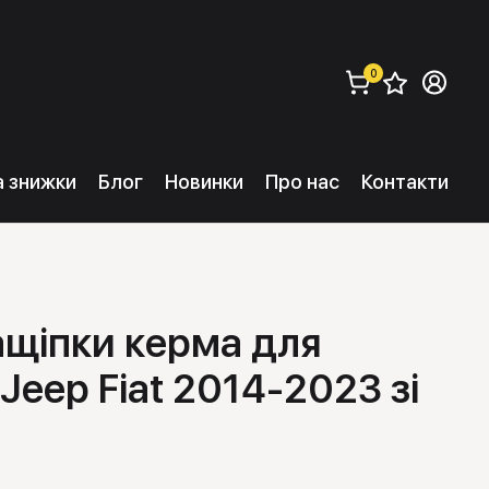
0
Збере
Ув
замовити (
0
) 
та знижки
Блог
Новинки
Про нас
Контакти
ащіпки керма для
Jeep Fiat 2014-2023 зі