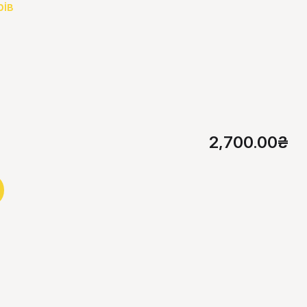
рів
2,700.00
₴