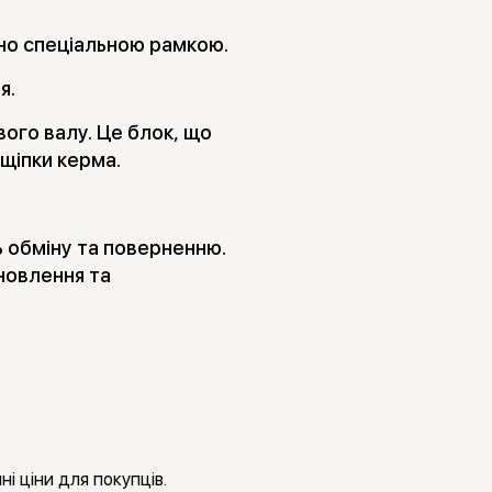
но спеціальною рамкою.
я.
ого валу. Це блок, що
щіпки керма.
ь обміну та поверненню.
новлення та
і ціни для покупців.