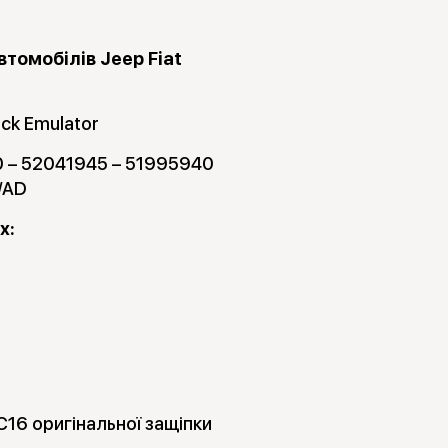
томобілів Jeep Fiat
ock Emulator
0 – 52041945 – 51995940
/AD
х:
C16 оригінальної защіпки