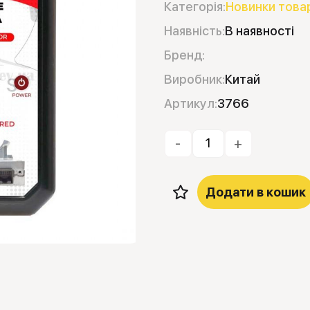
Категорія:
Новинки това
Наявність:
В наявності
Бренд:
Виробник:
Китай
Артикул:
3766
-
+
Додати в кошик