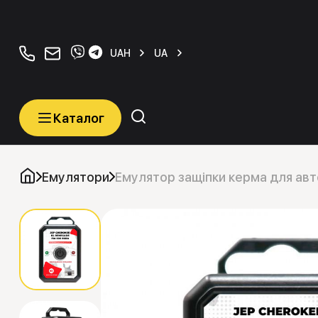
+380934077070
orders@carkeys.com.ua
UAH
UA
Каталог
Каталог
Категорії
Емулятори
Емулятор защіпки керма для авто
Автомобільні ключі
Транспордери (Чіпи)
Програматори