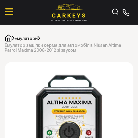
Емулятори
Емулятор защіпки керма для автомобілів Nissan Altima
Patrol Maxima 2008-2012 зі звуком